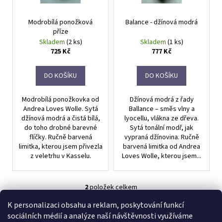
d
r
a
u
Modrobílá ponožková
Balance - džínová modrá
o
j
k
příze
d
í
Skladem
(2 ks)
Skladem
(1 ks)
t
u
t
725 Kč
777 Kč
ů
k
?
t
DO KOŠÍKU
DO KOŠÍKU
ů
Modrobílá ponožkovka od
Džínová modrá z řady
Andrea Loves Wolle. Sytá
Ballance – směs vlny a
HLEDAT
džínová modrá a čistá bílá,
lyocellu, vlákna ze dřeva.
do toho drobné barevné
Sytá tonální modř, jak
flíčky. Ručně barvená
vypraná džínovina. Ručně
limitka, kterou jsem přivezla
barvená limitka od Andrea
z veletrhu v Kasselu.
Loves Wolle, kterou jsem...
D
o
p
2
položek celkem
o
O
r
v
K personalizaci obsahu a reklam, poskytování funkcí
Z
u
l
sociálních médií a analýze naší návštěvnosti využíváme