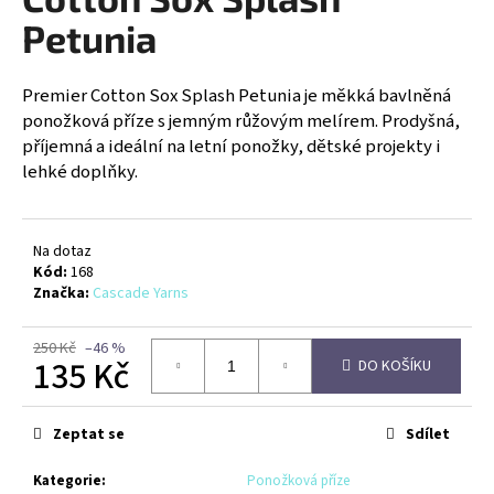
je
a
0,0
Petunia
z
j
5
í
hvězdiček.
Premier Cotton Sox Splash Petunia je měkká bavlněná
t
ponožková příze s jemným růžovým melírem. Prodyšná,
?
příjemná a ideální na letní ponožky, dětské projekty i
lehké doplňky.
Na dotaz
HLEDAT
Kód:
168
Značka:
Cascade Yarns
250 Kč
–46 %
D
135 Kč
DO KOŠÍKU
o
p
Měrná
o
cena:
Zeptat se
Sdílet
r
u
Kategorie
:
Ponožková příze