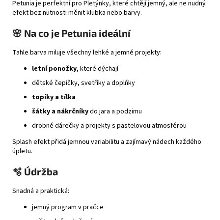
Petunia je perfektní pro Pletýnky, které chtějí jemný, ale ne nudný
efekt bez nutnosti měnit klubka nebo barvy.
🌸 Na co je Petunia ideální
Tahle barva miluje všechny lehké a jemné projekty:
letní ponožky
, které dýchají
dětské čepičky, svetříky a doplňky
topíky a tílka
šátky a nákrčníky
do jara a podzimu
drobné dárečky a projekty s pastelovou atmosférou
Splash efekt přidá jemnou variabilitu a zajímavý nádech každého
úpletu.
🫧 Údržba
Snadná a praktická:
jemný program v pračce