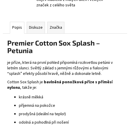
značek z celého světa
Popis
Diskuze
Značka
Premier Cotton Sox Splash –
Petunia
je příze, která na první pohled připomíná rozkvetlou petúnii v
letním slunci. Světlý základ s jemnými růžovými a fialovými
“splash” efekty působí hravě, něžně a dokonale letně.
Cotton Sox Splash je
bavlněná ponožková příze s příměsí
nylonu
, takže je:
krásně měkká
příjemná na pokožce
prodyšná (ideální na teplo!)
odolná a pohodlná při nošení