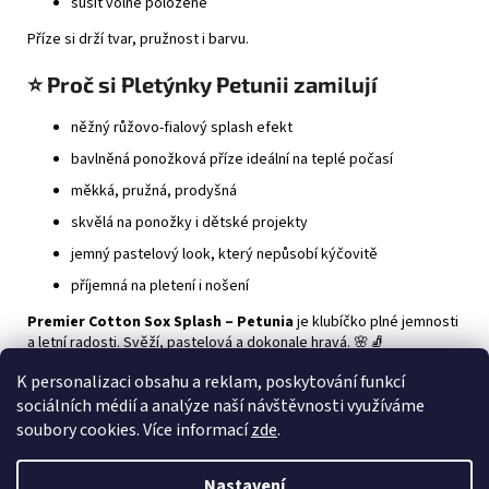
sušit volně položené
Příze si drží tvar, pružnost i barvu.
⭐ Proč si Pletýnky Petunii zamilují
něžný růžovo-fialový splash efekt
bavlněná ponožková příze ideální na teplé počasí
měkká, pružná, prodyšná
skvělá na ponožky i dětské projekty
jemný pastelový look, který nepůsobí kýčovitě
příjemná na pletení i nošení
Premier Cotton Sox Splash – Petunia
je klubíčko plné jemnosti
a letní radosti. Svěží, pastelová a dokonale hravá. 🌸🧦
K personalizaci obsahu a reklam, poskytování funkcí
Z
sociálních médií a analýze naší návštěvnosti využíváme
á
soubory cookies. Více informací
zde
.
p
a
Nastavení