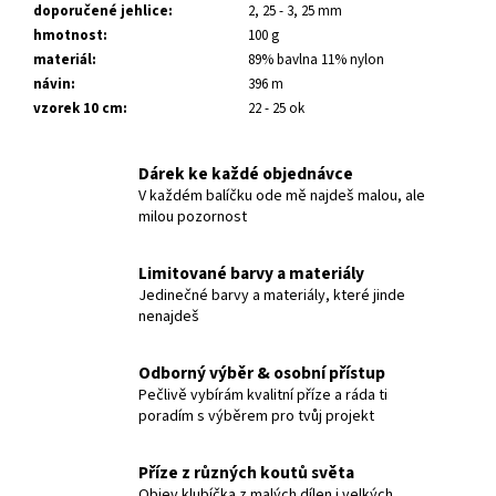
č
doporučené jehlice
:
2, 25 - 3, 25 mm
u
hmotnost
:
100 g
j
materiál
:
89% bavlna 11% nylon
e
návin
:
396 m
m
vzorek 10 cm
:
22 - 25 ok
e
Dárek ke každé objednávce
CASHMERE
V každém balíčku ode mě najdeš malou, ale
SOFT
milou pozornost
SOCK
NESSY
Limitované barvy a materiály
750
Kč
Jedinečné barvy a materiály, které jinde
nenajdeš
Odborný výběr & osobní přístup
Pečlivě vybírám kvalitní příze a ráda ti
poradím s výběrem pro tvůj projekt
Příze z různých koutů světa
Objev klubíčka z malých dílen i velkých