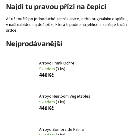
Najdi tu pravou přízi na čepici
a
j
Ať už toužíš po jednoduché zimní klasice, nebo originálním doplňku,
í
v naší nabídce najdeš přízi, která ti padne na jehlice a zahřeje ti uši i
t
srdce.
?
Nejprodávanější
Arroyo Frank Ochre
Skladem
(3 ks)
HLEDAT
440 Kč
D
Arroyo Heirloom Vegetables
o
Skladem
(3 ks)
440 Kč
p
o
r
u
Arroyo Sombra de Palma