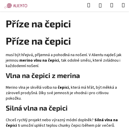
K
Přejít
Hledat
Nákup
M
Přihlášení
na
o
obsah
Zpět
Zpět
košík
š
Příze na čepici
í
C
k
Příze na čepici
o
p
o
musí být hřejivá, příjemná a pohodlná na nošení. V Alientu najdeš jak
t
jemnou
merino vlnu na čepici
, tak odolné směsi, které zvládnou i
každodenní nošení.
ř
Vlna na čepici z merina
e
b
Merino vlna je skvělá volba na
čepici
, která má hřát, být měkká a
u
zároveň prodyšná. Díky své jemnosti je vhodná i pro citlivou
j
pokožku.
e
Silná vlna na čepici
t
e
Chceš rychlý projekt nebo výrazný módní doplněk?
Silná vlna na
čepici
ti umožní uplést teplou chunky čepici během pár večerů.
n