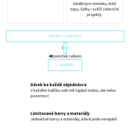
ideální pro miminka, letní
topy, šátky i svěží celoroční
projekty.
NAČÍST 12 DALŠÍCH
S
1
4
t
O
r
40
položek celkem
v
á
NAHORU
l
n
k
á
o
d
v
Dárek ke každé objednávce
a
á
V každém balíčku ode mě najdeš malou, ale milou
c
n
pozornost
í
í
p
r
Limitované barvy a materiály
v
Jedinečné barvy a materiály, které jinde nenajdeš
k