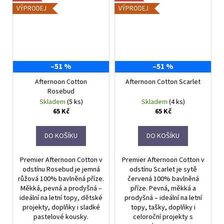
VÝPRODEJ
VÝPRODEJ
–51 %
–51 %
Afternoon Cotton
Afternoon Cotton Scarlet
Rosebud
Skladem
(5 ks)
Skladem
(4 ks)
65 Kč
65 Kč
DO KOŠÍKU
DO KOŠÍKU
Premier Afternoon Cotton v
Premier Afternoon Cotton v
odstínu Rosebud je jemná
odstínu Scarlet je sytě
růžová 100% bavlněná příze.
červená 100% bavlněná
Měkká, pevná a prodyšná –
příze. Pevná, měkká a
ideální na letní topy, dětské
prodyšná – ideální na letní
projekty, doplňky i sladké
topy, tašky, doplňky i
pastelové kousky.
celoroční projekty s