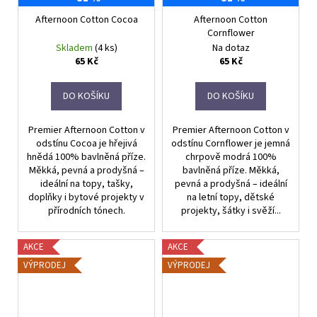
Afternoon Cotton Cocoa
Afternoon Cotton
Cornflower
Skladem
(4 ks)
Na dotaz
65 Kč
65 Kč
DO KOŠÍKU
DO KOŠÍKU
Premier Afternoon Cotton v
Premier Afternoon Cotton v
odstínu Cocoa je hřejivá
odstínu Cornflower je jemná
hnědá 100% bavlněná příze.
chrpově modrá 100%
Měkká, pevná a prodyšná –
bavlněná příze. Měkká,
ideální na topy, tašky,
pevná a prodyšná – ideální
doplňky i bytové projekty v
na letní topy, dětské
přírodních tónech.
projekty, šátky i svěží...
AKCE
AKCE
VÝPRODEJ
VÝPRODEJ