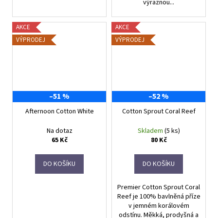
výraznou...
AKCE
AKCE
VÝPRODEJ
VÝPRODEJ
–51 %
–52 %
Afternoon Cotton White
Cotton Sprout Coral Reef
Na dotaz
Skladem
(5 ks)
65 Kč
80 Kč
DO KOŠÍKU
DO KOŠÍKU
Premier Cotton Sprout Coral
Reef je 100% bavlněná příze
v jemném korálovém
odstínu. Měkká, prodyšná a