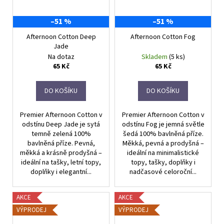
–51 %
–51 %
Afternoon Cotton Deep
Afternoon Cotton Fog
Jade
Na dotaz
Skladem
(5 ks)
65 Kč
65 Kč
DO KOŠÍKU
DO KOŠÍKU
Premier Afternoon Cotton v
Premier Afternoon Cotton v
odstínu Deep Jade je sytá
odstínu Fog je jemná světle
temně zelená 100%
šedá 100% bavlněná příze.
bavlněná příze. Pevná,
Měkká, pevná a prodyšná –
měkká a krásně prodyšná –
ideální na minimalistické
ideální na tašky, letní topy,
topy, tašky, doplňky i
doplňky i elegantní...
nadčasové celoroční...
AKCE
AKCE
VÝPRODEJ
VÝPRODEJ