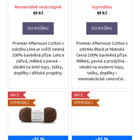
d
Momentálně nedostupné
Vyprodáno
u
65 Kč
65 Kč
k
t
DO KOŠÍKU
DO KOŠÍKU
ů
Premier Afternoon Cotton v
Premier Afternoon Cotton v
odstínu Lime je svěží zelená
odstínu Black je hluboká
100% bavlněná příze. Lehce
černá 100% bavlněná příze.
zářivá, měkká a pevná –
Měkká, pevná a prodyšná –
ideální na letní topy, tašky,
ideální na moderní topy,
doplňky i dětské projekty.
tašky, doplňky i
minimalistické celoroční...
AKCE
AKCE
VÝPRODEJ
VÝPRODEJ
–51 %
–51 %