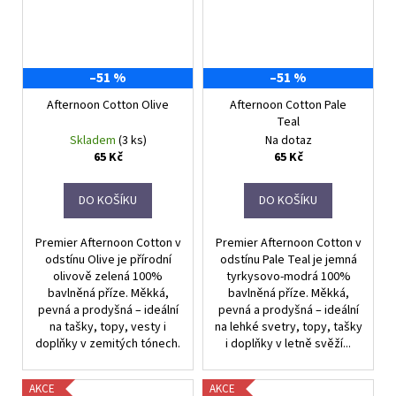
–51 %
–51 %
Afternoon Cotton Olive
Afternoon Cotton Pale
Teal
Skladem
(3 ks)
Na dotaz
65 Kč
65 Kč
DO KOŠÍKU
DO KOŠÍKU
Premier Afternoon Cotton v
Premier Afternoon Cotton v
odstínu Olive je přírodní
odstínu Pale Teal je jemná
olivově zelená 100%
tyrkysovo-modrá 100%
bavlněná příze. Měkká,
bavlněná příze. Měkká,
pevná a prodyšná – ideální
pevná a prodyšná – ideální
na tašky, topy, vesty i
na lehké svetry, topy, tašky
doplňky v zemitých tónech.
i doplňky v letně svěží...
AKCE
AKCE