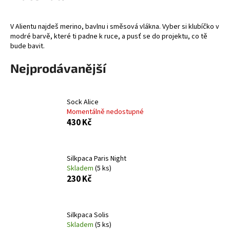
a
j
V Alientu najdeš merino, bavlnu i směsová vlákna. Vyber si klubíčko v
modré barvě, které ti padne k ruce, a pusť se do projektu, co tě
í
bude bavit.
t
?
Nejprodávanější
Sock Alice
Momentálně nedostupné
HLEDAT
430 Kč
Silkpaca Paris Night
D
Skladem
(5 ks)
o
230 Kč
p
o
r
Silkpaca Solis
u
Skladem
(5 ks)