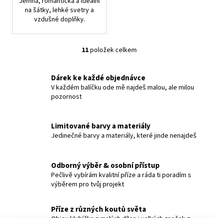
Jemná, romantická a ideální
na šátky, lehké svetry a
vzdušné doplňky.
11
položek celkem
O
v
l
Dárek ke každé objednávce
á
V každém balíčku ode mě najdeš malou, ale milou
pozornost
d
a
c
Limitované barvy a materiály
í
Jedinečné barvy a materiály, které jinde nenajdeš
p
r
v
Odborný výběr & osobní přístup
k
Pečlivě vybírám kvalitní příze a ráda ti poradím s
y
výběrem pro tvůj projekt
v
ý
Příze z různých koutů světa
p