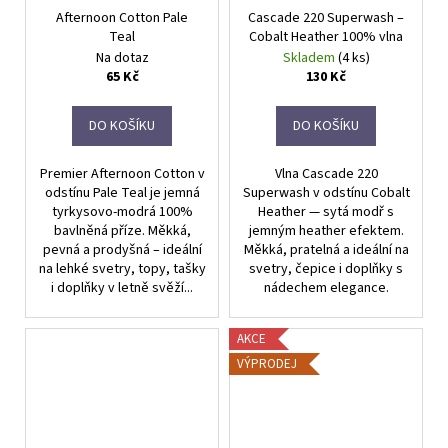
Afternoon Cotton Pale
Cascade 220 Superwash –
Teal
Cobalt Heather 100% vlna
Na dotaz
Skladem
(4 ks)
65 Kč
130 Kč
DO KOŠÍKU
DO KOŠÍKU
Premier Afternoon Cotton v
Vlna Cascade 220
odstínu Pale Teal je jemná
Superwash v odstínu Cobalt
tyrkysovo-modrá 100%
Heather — sytá modř s
bavlněná příze. Měkká,
jemným heather efektem.
pevná a prodyšná – ideální
Měkká, pratelná a ideální na
na lehké svetry, topy, tašky
svetry, čepice i doplňky s
i doplňky v letně svěží...
nádechem elegance.
AKCE
VÝPRODEJ