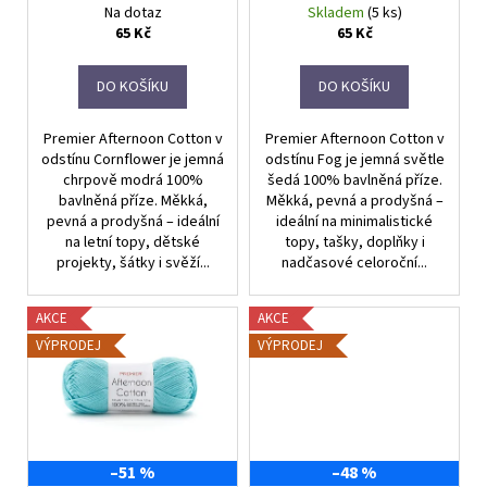
d
Na dotaz
Skladem
(5 ks)
u
65 Kč
65 Kč
k
t
DO KOŠÍKU
DO KOŠÍKU
ů
Premier Afternoon Cotton v
Premier Afternoon Cotton v
odstínu Cornflower je jemná
odstínu Fog je jemná světle
chrpově modrá 100%
šedá 100% bavlněná příze.
bavlněná příze. Měkká,
Měkká, pevná a prodyšná –
pevná a prodyšná – ideální
ideální na minimalistické
na letní topy, dětské
topy, tašky, doplňky i
projekty, šátky i svěží...
nadčasové celoroční...
AKCE
AKCE
VÝPRODEJ
VÝPRODEJ
–51 %
–48 %