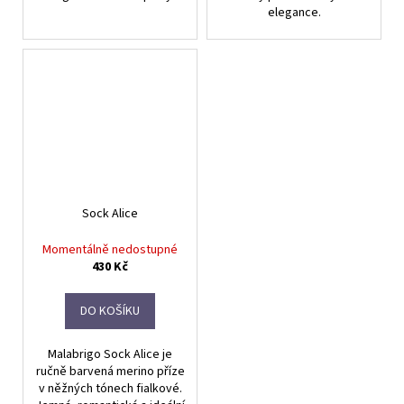
elegance.
Sock Alice
Momentálně nedostupné
430 Kč
DO KOŠÍKU
Malabrigo Sock Alice je
ručně barvená merino příze
v něžných tónech fialkové.