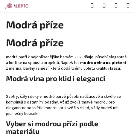
K
Přejít
Hledat
Nákup
M
Přihlášení
na
o
obsah
Zpět
Zpět
košík
š
Modrá příze
í
C
k
Modrá příze
o
p
o
modrá patří k nejoblíbenějším barvám – uklidňuje, působí elegantně
t
a hodí se na spoustu projektů. Najdeš tu i
modrou vlnu na pletení
z merina, bavlny i směsí, která dodá tvému úpletu kvalitu i krásu.
ř
Modrá vlna pro klid i eleganci
e
b
u
Svetry, šály i deky v modré barvě působí nadčasově a skvěle se
j
kombinují s ostatními odstíny. Ať už zvolíš tmavě modrou pro
eleganci nebo světle modrou pro svěží vzhled, vždy budeš mít
e
jedinečný kousek.
t
Vyber si modrou přízi podle
e
materiálu
n