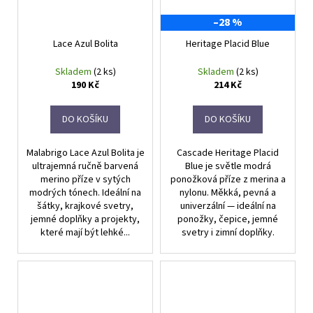
–28 %
Lace Azul Bolita
Heritage Placid Blue
Skladem
(2 ks)
Skladem
(2 ks)
190 Kč
214 Kč
DO KOŠÍKU
DO KOŠÍKU
Malabrigo Lace Azul Bolita je
Cascade Heritage Placid
ultrajemná ručně barvená
Blue je světle modrá
merino příze v sytých
ponožková příze z merina a
modrých tónech. Ideální na
nylonu. Měkká, pevná a
šátky, krajkové svetry,
univerzální — ideální na
jemné doplňky a projekty,
ponožky, čepice, jemné
které mají být lehké...
svetry i zimní doplňky.