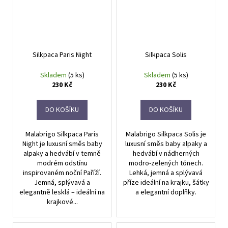
Silkpaca Paris Night
Silkpaca Solis
Skladem
(5 ks)
Skladem
(5 ks)
230 Kč
230 Kč
DO KOŠÍKU
DO KOŠÍKU
Malabrigo Silkpaca Paris
Malabrigo Silkpaca Solis je
Night je luxusní směs baby
luxusní směs baby alpaky a
alpaky a hedvábí v temně
hedvábí v nádherných
modrém odstínu
modro-zelených tónech.
inspirovaném noční Paříží.
Lehká, jemná a splývavá
Jemná, splývavá a
příze ideální na krajku, šátky
elegantně lesklá – ideální na
a elegantní doplňky.
krajkové...