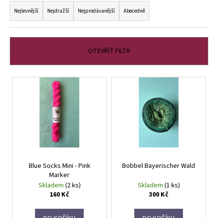
a
Nejlevnější
Nejdražší
Nejprodávanější
Abecedně
z
e
n
OTEVŘÍT FILTR
í
p
V
r
ý
o
p
d
i
u
s
k
p
t
r
ů
Blue Socks Mini - Pink
Bobbel Bayerischer Wald
o
Marker
d
Skladem
(2 ks)
Skladem
(1 ks)
u
160 Kč
300 Kč
k