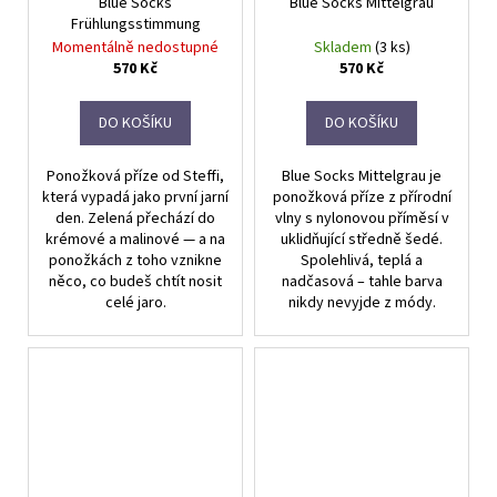
Blue Socks
Blue Socks Mittelgrau
Frühlungsstimmung
Momentálně nedostupné
Skladem
(3 ks)
570 Kč
570 Kč
DO KOŠÍKU
DO KOŠÍKU
Ponožková příze od Steffi,
Blue Socks Mittelgrau je
která vypadá jako první jarní
ponožková příze z přírodní
den. Zelená přechází do
vlny s nylonovou příměsí v
krémové a malinové — a na
uklidňující středně šedé.
ponožkách z toho vznikne
Spolehlivá, teplá a
něco, co budeš chtít nosit
nadčasová – tahle barva
celé jaro.
nikdy nevyjde z módy.