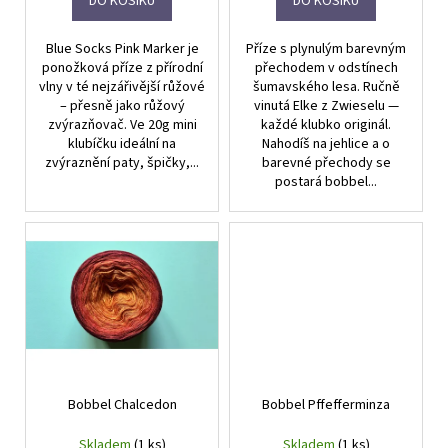
t
DO KOŠÍKU
DO KOŠÍKU
ů
Blue Socks Pink Marker je
Příze s plynulým barevným
ponožková příze z přírodní
přechodem v odstínech
vlny v té nejzářivější růžové
šumavského lesa. Ručně
– přesně jako růžový
vinutá Elke z Zwieselu —
zvýrazňovač. Ve 20g mini
každé klubko originál.
klubíčku ideální na
Nahodíš na jehlice a o
zvýraznění paty, špičky,...
barevné přechody se
postará bobbel...
Bobbel Chalcedon
Bobbel Pffefferminza
Skladem
(1 ks)
Skladem
(1 ks)