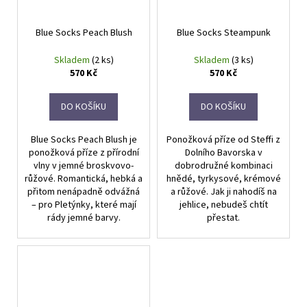
Blue Socks Peach Blush
Blue Socks Steampunk
Skladem
(2 ks)
Skladem
(3 ks)
570 Kč
570 Kč
DO KOŠÍKU
DO KOŠÍKU
Blue Socks Peach Blush je
Ponožková příze od Steffi z
ponožková příze z přírodní
Dolního Bavorska v
vlny v jemné broskvovo-
dobrodružné kombinaci
růžové. Romantická, hebká a
hnědé, tyrkysové, krémové
přitom nenápadně odvážná
a růžové. Jak ji nahodíš na
– pro Pletýnky, které mají
jehlice, nebudeš chtít
rády jemné barvy.
přestat.