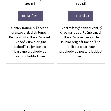
300 Kč
300 Kč
DO KOŠÍKU
DO KOŠÍKU
Ohnivý bobbel v červeno-
Svěží mátový bobbel vzniklý
oranžovo-zlatých tónech.
čirou náhodou. Ručně vinutý
Ručně vinutý Elke z Zwieselu
Elke z Zwieselu — každé
— každé klubko originál.
klubko originál. Nahodíš na
Nahodíš na jehlice a o
jehlice a o barevné
barevné přechody se
přechody se postará bobbel
postará bobbel sám.
sám.