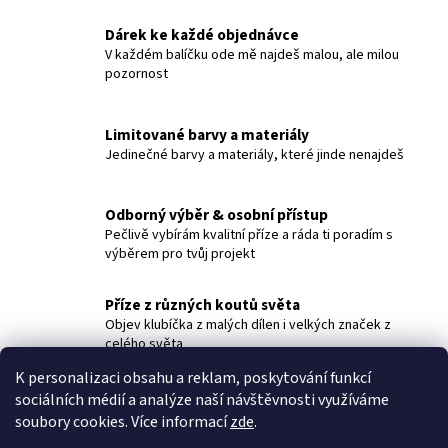
v
l
Dárek ke každé objednávce
á
V každém balíčku ode mě najdeš malou, ale milou
pozornost
d
a
c
Limitované barvy a materiály
í
Jedinečné barvy a materiály, které jinde nenajdeš
p
r
v
Odborný výběr & osobní přístup
k
Pečlivě vybírám kvalitní příze a ráda ti poradím s
y
výběrem pro tvůj projekt
v
ý
Příze z různých koutů světa
p
Objev klubíčka z malých dílen i velkých značek z
i
celého světa
s
K personalizaci obsahu a reklam, poskytování funkcí
u
Z
sociálních médií a analýze naší návštěvnosti využíváme
á
soubory cookies. Více informací
zde
.
p