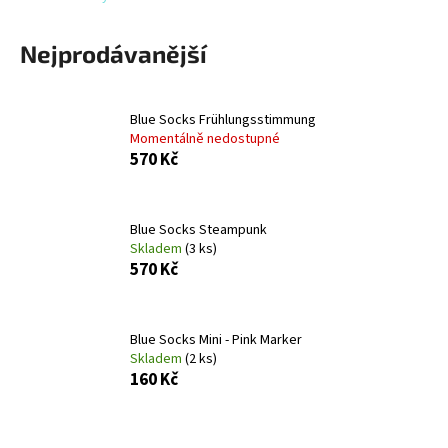
č
u
j
Nejprodávanější
e
m
e
Blue Socks Frühlungsstimmung
Momentálně nedostupné
570 Kč
MERINO
SOCK
PLANTAIN
Blue Socks Steampunk
525
Kč
Skladem
(3 ks)
570 Kč
Blue Socks Mini - Pink Marker
Skladem
(2 ks)
160 Kč
Ř