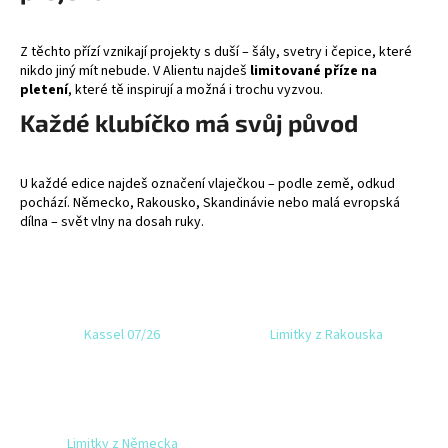
a
j
Z těchto přízí vznikají projekty s duší – šály, svetry i čepice, které
nikdo jiný mít nebude. V Alientu najdeš
limitované příze na
í
pletení
, které tě inspirují a možná i trochu vyzvou.
t
Každé klubíčko má svůj původ
?
U každé edice najdeš označení vlaječkou – podle země, odkud
pochází. Německo, Rakousko, Skandinávie nebo malá evropská
dílna – svět vlny na dosah ruky.
HLEDAT
D
Kassel 07/26
Limitky z Rakouska
o
p
o
r
u
Limitky z Německa