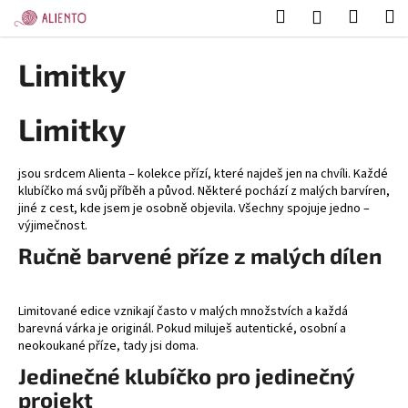
K
Přejít
Hledat
Nákup
M
Přihlášení
na
o
obsah
Zpět
Zpět
košík
š
Limitky
í
C
k
Limitky
o
p
o
jsou srdcem Alienta – kolekce přízí, které najdeš jen na chvíli. Každé
t
klubíčko má svůj příběh a původ. Některé pochází z malých barvíren,
jiné z cest, kde jsem je osobně objevila. Všechny spojuje jedno –
ř
výjimečnost.
e
Ručně barvené příze z malých dílen
b
u
j
Limitované edice vznikají často v malých množstvích a každá
barevná várka je originál. Pokud miluješ autentické, osobní a
e
neokoukané příze, tady jsi doma.
t
Jedinečné klubíčko pro jedinečný
e
projekt
n