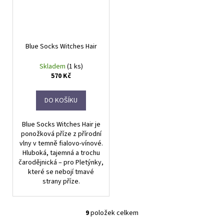
Blue Socks Witches Hair
Skladem
(1 ks)
570 Kč
DO KOŠÍKU
Blue Socks Witches Hair je
ponožková příze z přírodní
vlny v temně fialovo-vínové.
Hluboká, tajemná a trochu
čarodějnická – pro Pletýnky,
které se nebojí tmavé
strany příze.
9
položek celkem
O