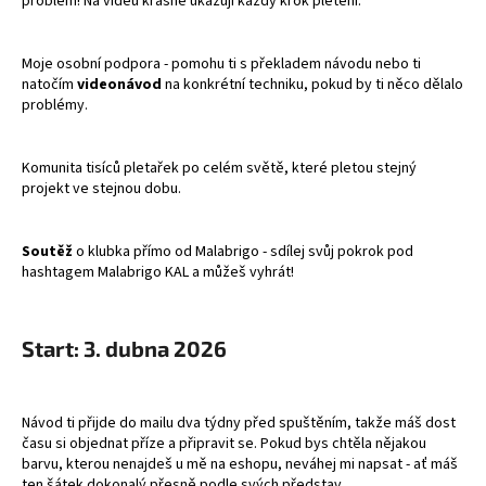
č
problém! Na videu krásně ukazují každý krok pletení.
u
j
Moje osobní podpora - pomohu ti s překladem návodu nebo ti
e
natočím
videonávod
na konkrétní techniku, pokud by ti něco dělalo
m
problémy.
e
Komunita tisíců pletařek po celém světě, které pletou stejný
MODROBÍLÁ
projekt ve stejnou dobu.
PONOŽKOVÁ
PŘÍZE
725
Soutěž
o klubka přímo od Malabrigo - sdílej svůj pokrok pod
Kč
hashtagem Malabrigo KAL a můžeš vyhrát!
Start: 3. dubna 2026
Návod ti přijde do mailu dva týdny před spuštěním, takže máš dost
času si objednat příze a připravit se. Pokud bys chtěla nějakou
barvu, kterou nenajdeš u mě na eshopu, neváhej mi napsat - ať máš
ten šátek dokonalý přesně podle svých představ.