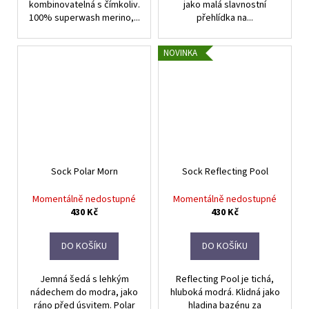
kombinovatelná s čímkoliv.
jako malá slavnostní
100% superwash merino,...
přehlídka na...
NOVINKA
Sock Polar Morn
Sock Reflecting Pool
Momentálně nedostupné
Momentálně nedostupné
430 Kč
430 Kč
DO KOŠÍKU
DO KOŠÍKU
Jemná šedá s lehkým
Reflecting Pool je tichá,
nádechem do modra, jako
hluboká modrá. Klidná jako
ráno před úsvitem. Polar
hladina bazénu za