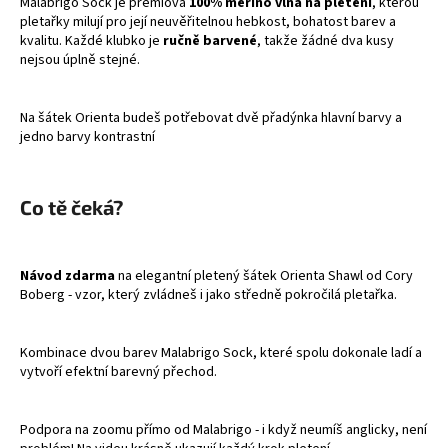
Malabrigo Sock je prémiová
100% merino vlna na pletení
, kterou
a
pletařky milují pro její neuvěřitelnou hebkost, bohatost barev a
kvalitu. Každé klubko je
ručně barvené
, takže žádné dva kusy
j
nejsou úplně stejné.
í
t
Na šátek Orienta budeš potřebovat dvě přadýnka hlavní barvy a
?
jedno barvy kontrastní
Co tě čeká?
HLEDAT
Návod zdarma
na elegantní pletený šátek Orienta Shawl od Cory
Boberg - vzor, který zvládneš i jako středně pokročilá pletařka.
D
o
Kombinace dvou barev Malabrigo Sock, které spolu dokonale ladí a
p
vytvoří efektní barevný přechod.
o
r
u
Podpora na zoomu přímo od Malabrigo - i když neumíš anglicky, není