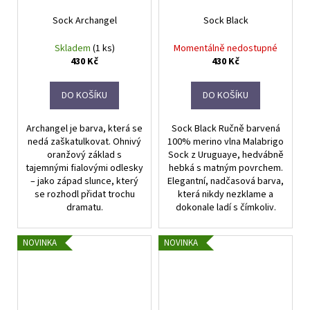
Sock Archangel
Sock Black
Skladem
(1 ks)
Momentálně nedostupné
430 Kč
430 Kč
DO KOŠÍKU
DO KOŠÍKU
Archangel je barva, která se
Sock Black Ručně barvená
nedá zaškatulkovat. Ohnivý
100% merino vlna Malabrigo
oranžový základ s
Sock z Uruguaye, hedvábně
tajemnými fialovými odlesky
hebká s matným povrchem.
– jako západ slunce, který
Elegantní, nadčasová barva,
se rozhodl přidat trochu
která nikdy nezklame a
dramatu.
dokonale ladí s čímkoliv.
NOVINKA
NOVINKA