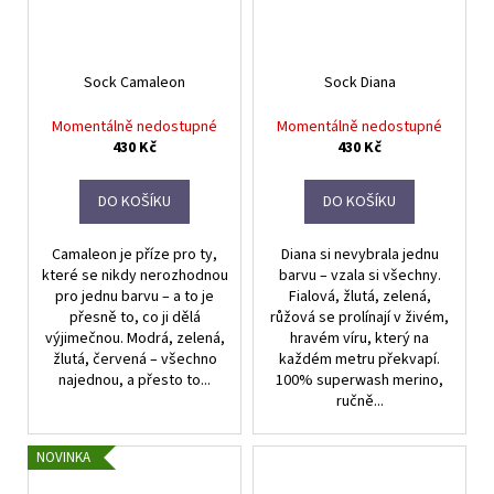
Sock Camaleon
Sock Diana
Momentálně nedostupné
Momentálně nedostupné
430 Kč
430 Kč
DO KOŠÍKU
DO KOŠÍKU
Camaleon je příze pro ty,
Diana si nevybrala jednu
které se nikdy nerozhodnou
barvu – vzala si všechny.
pro jednu barvu – a to je
Fialová, žlutá, zelená,
přesně to, co ji dělá
růžová se prolínají v živém,
výjimečnou. Modrá, zelená,
hravém víru, který na
žlutá, červená – všechno
každém metru překvapí.
najednou, a přesto to...
100% superwash merino,
ručně...
NOVINKA