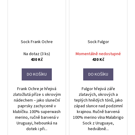
Sock Frank Ochre
Sock Fulgor
Na dotaz
(3 ks)
Momentálně nedostupné
430 Kč
430 Kč
DO KOŠÍKU
DO KOŠÍKU
Frank Ochre je hřejivá
Fulgor hřejivá záře
zlatožlutá příze s okrovým
zlatavých, okrových a
nádechem – jako sluneční
teplých hnědých tónů, jako
paprsky zachycené v
západ slunce nad podzimní
klubíčku. 100% superwash
krajinou. Ručně barvená
merino, ručně barvená v
100% merino vlna Malabrigo
Uruguayi, hebounká na
Sock z Uruguaye,
dotek i při...
hedvábně...