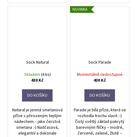
NOVINKA
Sock Natural
Sock Parade
Skladem
(4 ks)
Momentálně nedostupné
430 Kč
430 Kč
DO KOŠÍKU
DO KOŠÍKU
Natural je jemná smetanová
Parade je bílá příze, která se
příze s přirozeným teplým
rozhodla trochu slavit :-)
nádechem – jako čerstvá
Čistý světlý základ pokrytý
smetana :-) Nadčasová,
barevnými flíčky – modré,
elegantní a dokonale
červené, zelené, žluté –