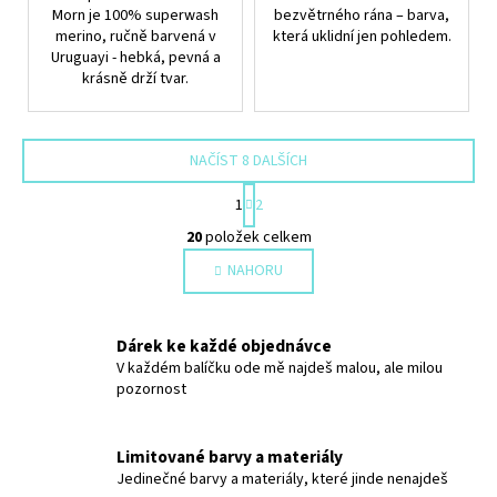
Morn je 100% superwash
bezvětrného rána – barva,
merino, ručně barvená v
která uklidní jen pohledem.
Uruguayi - hebká, pevná a
krásně drží tvar.
NAČÍST 8 DALŠÍCH
S
1
2
t
O
r
20
položek celkem
v
á
NAHORU
l
n
k
á
o
d
v
Dárek ke každé objednávce
a
á
V každém balíčku ode mě najdeš malou, ale milou
c
n
pozornost
í
í
p
r
Limitované barvy a materiály
v
Jedinečné barvy a materiály, které jinde nenajdeš
k