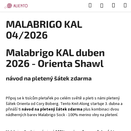
K
Přejít
Hledat
Nákup
M
Přihlášení
na
o
obsah
Zpět
Zpět
košík
š
MALABRIGO KAL
í
C
04/2026
k
o
p
Malabrigo KAL duben
o
2026 - Orienta Shawl
t
ř
e
návod na pletený šátek zdarma
b
u
Připoj se k tisícům pletařek po celém světě a pleti s námi pletený
j
šátek Orienta od Cory Boberg. Tento Knit-Along startuje 3. dubna a
e
přináší ti
návod na pletený šátek zdarma
plus kombinaci dvou
t
nádherných barev Malabrigo Sock - 100% merino vlny na pletení.
e
n