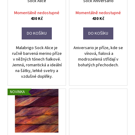
Sock Alice
Sock Aniversario
o
d
Momentálně nedostupné
Momentálně nedostupné
u
430 Kč
430 Kč
k
t
DO KOŠÍKU
DO KOŠÍKU
ů
Malabrigo Sock Alice je
Aniversario je příze, kde se
ručně barvená merino příze
vínová, fialová a
v něžných tónech fialkové.
modrozelená střídají v
Jemná, romantická a ideální
bohatých přechodech.
na šátky, lehké svetry a
vzdušné doplňky.
NOVINKA