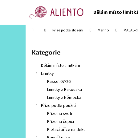
K
Přejít
na
o
Dělám místo limit
obsah
Zpět
Zpět
š
do
do
í
Domů
Příze podle složení
Merino
MALABRI
obchodu
obchodu
k
P
o
Přeskočit
Kategorie
s
kategorie
t
Dělám místo limitkám
r
Limitky
a
Kassel 07/26
n
Limitky z Rakouska
n
Limitky z Německa
í
Příze podle použití
p
Příze na svetr
a
Příze na čepici
n
Pletací příze na deku
e
Ponožkovky