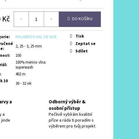
VÁ MODRÁ
 Kč
DO KOŠÍKU
á
Tisk
gorie
:
MALABRIGO KAL 04/2026
Zeptat se
ručené
2, 25 - 3, 25 mm
ce
:
Sdílet
nost
:
100
100% merino vlna
iál
:
superwash
:
402 m
k 10
30 - 32 ok
arvy a
Odborný výběr &
osobní přístup
y a
Pečlivě vybírám kvalitní
 jinde
příze a ráda ti poradím s
výběrem pro tvůj projekt