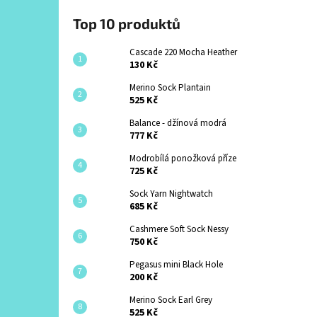
Top 10 produktů
Cascade 220 Mocha Heather
130 Kč
Merino Sock Plantain
525 Kč
Balance - džínová modrá
777 Kč
Modrobílá ponožková příze
725 Kč
Sock Yarn Nightwatch
685 Kč
Cashmere Soft Sock Nessy
750 Kč
Pegasus mini Black Hole
200 Kč
Merino Sock Earl Grey
525 Kč