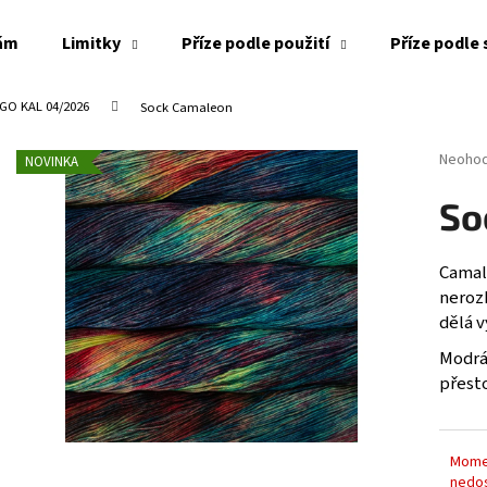
kám
Limitky
Příze podle použití
Příze podle 
GO KAL 04/2026
Sock Camaleon
Co potřebujete najít?
Průměr
Neoho
NOVINKA
hodnoc
produk
HLEDAT
So
je
0,0
z
Camale
5
nerozh
Doporučujeme
hvězdi
dělá 
Modrá,
přesto
Mome
nedo