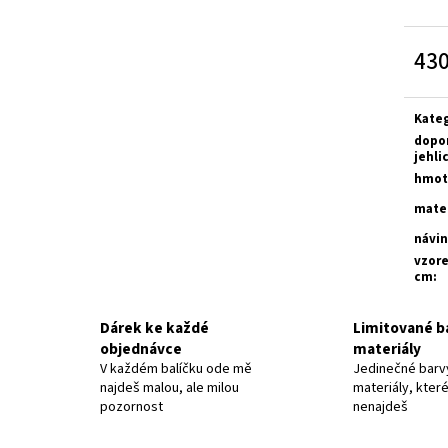
MERINO SOCK PLANTAIN
BALANCE - DŽÍNO
525 Kč
777 Kč
430
Měrn
cena:
Kate
dopo
jehli
hmot
mater
návin
vzore
cm
:
Dárek ke každé
Limitované b
objednávce
materiály
V každém balíčku ode mě
Jedinečné barv
najdeš malou, ale milou
materiály, které
pozornost
nenajdeš