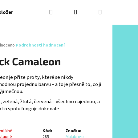
Hledat
Přihlášení
Nákupní
složení
Příze podle síly
Příze podle barev
košík
né
dnoceno
Podrobnosti hodnocení
ení
tu
ck Camaleon
on je příze pro ty, které se nikdy
odnou pro jednu barvu – a to je přesně to, co ji
ček.
výjimečnou.
 zelená, žlutá, červená – všechno najednou, a
 to spolu funguje dokonale.
Následující
ntálně
Kód:
Značka:
stupné
285
Malabrigo