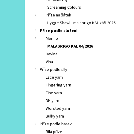
CASCADE 220 MOCHA HEATHER
l
Screaming Colours
130 Kč
Původně:
250 Kč
Příze na šátek
Hygge Shawl - malabrigo KAL září 2026
Příze podle složení
Merino
MALABRIGO KAL 04/2026
Bavlna
Vlna
Příze podle síly
Lace yarn
Fingering yarn
Fine yarn
DK yarn
Worsted yarn
Bulky yarn
Příze podle barev
Bílá příze