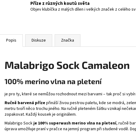
Příze z různých koutů světa
Objev klubíčka z malých dílen i velkých značek z celého s
Popis
Diskuze
Značka
Malabrigo Sock Camaleon
100% merino vlna na pletení
je pro ty, které se nemůžou rozhodnout mezi barvami – tak proč si vybír
Ručně barvená příze
přináší živou pestrou paletu, kde se modrá, zelen
metru tvoří něco trochu jiného. Na ručně pleteném šátku vznikají neček
zopakovat. Každý kousek je originálem.
Malabrigo Sock
je 100% superwash merino vlna na pletení
, ručně ba
úprava umožňuje praní v pračce na jemný program při studené vodě. Do