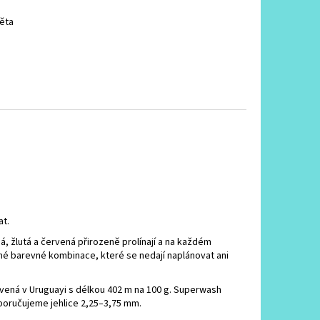
věta
at.
á, žlutá a červená přirozeně prolínají a na každém
ané barevné kombinace, které se nedají naplánovat ani
rvená v Uruguayi s délkou 402 m na 100 g. Superwash
poručujeme jehlice 2,25–3,75 mm.