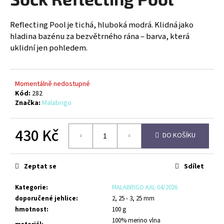
je
a
0,0
z
j
Reflecting Pool je tichá, hluboká modrá. Klidná jako
5
hladina bazénu za bezvětrného rána – barva, která
í
hvězdiček.
uklidní jen pohledem.
t
?
Momentálně nedostupné
Kód:
282
Značka:
Malabrigo
HLEDAT
430 Kč
DO KOŠÍKU
Měrná
cena:
D
Zeptat se
Sdílet
o
p
Kategorie
:
MALABRIGO KAL 04/2026
o
doporučené jehlice
:
2, 25 - 3, 25 mm
r
hmotnost
:
100 g
u
100% merino vlna