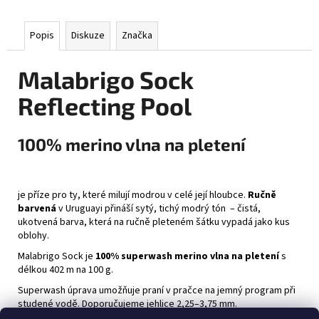
Popis
Diskuze
Značka
Malabrigo Sock
Reflecting Pool
100% merino vlna na pletení
je příze pro ty, které milují modrou v celé její hloubce.
Ručně
barvená
v Uruguayi přináší sytý, tichý modrý tón – čistá,
ukotvená barva, která na ručně pleteném šátku vypadá jako kus
oblohy.
Malabrigo Sock je
100% superwash merino vlna na pletení
s
délkou 402 m na 100 g.
Superwash úprava umožňuje praní v pračce na jemný program při
studené vodě. Doporučujeme jehlice 2,25–3,75 mm.