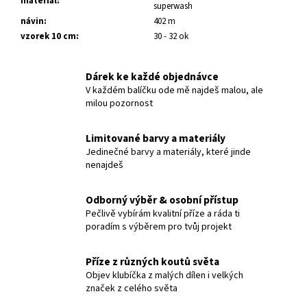
č
materiál
:
superwash
u
návin
:
402 m
j
vzorek 10 cm
:
30 - 32 ok
e
m
Dárek ke každé objednávce
e
V každém balíčku ode mě najdeš malou, ale
milou pozornost
BLUE
SOCKS
Limitované barvy a materiály
FRÜHLUNGSSTIMMUNG
Jedinečné barvy a materiály, které jinde
570
nenajdeš
Kč
Odborný výběr & osobní přístup
Pečlivě vybírám kvalitní příze a ráda ti
poradím s výběrem pro tvůj projekt
Příze z různých koutů světa
Objev klubíčka z malých dílen i velkých
značek z celého světa