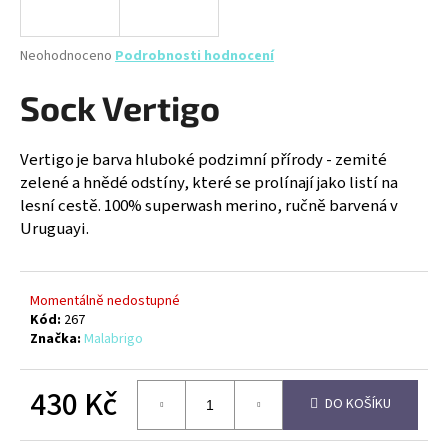
a
j
Průměrné
Neohodnoceno
Podrobnosti hodnocení
í
hodnocení
produktu
Sock Vertigo
t
je
?
0,0
z
Vertigo je barva hluboké podzimní přírody - zemité
5
zelené a hnědé odstíny, které se prolínají jako listí na
hvězdiček.
lesní cestě. 100% superwash merino, ručně barvená v
Uruguayi.
HLEDAT
Momentálně nedostupné
D
Kód:
267
Značka:
Malabrigo
o
p
o
430 Kč
DO KOŠÍKU
r
u
Měrná
cena: