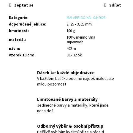
č
Zeptat se
Sdílet
u
j
Kategorie
:
MALABRIGO KAL 04/2026
e
doporučené jehlice
:
2, 25 - 3, 25 mm
m
hmotnost
:
100 g
e
100% merino vlna
materiál
:
superwash
návin
:
402 m
CASHMERE
vzorek 10 cm
:
30 - 32 ok
SOFT
SOCK
NESSY
Dárek ke každé objednávce
750
V každém balíčku ode mě najdeš malou, ale
Kč
milou pozornost
Limitované barvy a materiály
Jedinečné barvy a materiály, které jinde
nenajdeš
Odborný výběr & osobní přístup
Pečlivě vybírám kvalitní příze a ráda ti